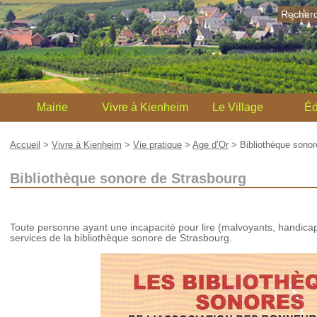
Recher
Mairie
Vivre à Kienheim
Le Village
Éd
Accueil
>
Vivre à Kienheim
>
Vie pratique
>
Age d’Or
>
Bibliothèque sonor
Bibliothèque sonore de Strasbourg
Toute personne ayant une incapacité pour lire (malvoyants, handica
services de la bibliothèque sonore de Strasbourg.