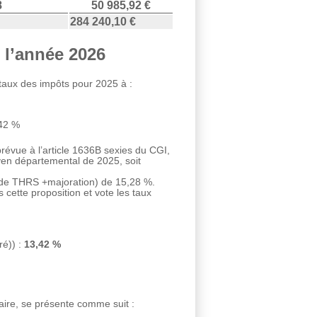
8
50 985,92 €
284 240,10 €
 l’année 2026
 taux des impôts pour 2025 à :
,42 %
prévue à l’article 1636B sexies du CGI,
yen départemental de 2025, soit
x de THRS +majoration) de 15,28 %.
s cette proposition et vote les taux
ré)) :
13,42 %
ire, se présente comme suit :