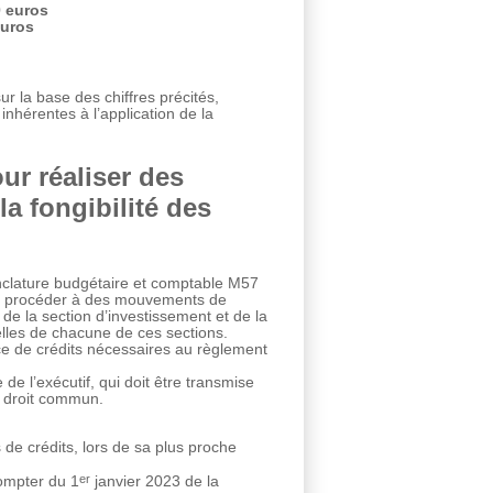
0 euros
euros
ur la base des chiffres précités,
inhérentes à l’application de la
ur réaliser des
la fongibilité des
nclature budgétaire et comptable M57
tif à procéder à des mouvements de
de la section d’investissement et de la
lles de chacune de ces sections.
e de crédits nécessaires au règlement
de l’exécutif, qui doit être transmise
e droit commun.
 de crédits, lors de sa plus proche
er
compter du 1
janvier 2023 de la