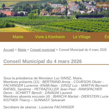
Recher
Mairie
Vivre à Kienheim
Le Village
Éd
Accueil
>
Mairie
>
Conseil municipal
>
Conseil Municipal du 4 mars 2026
Conseil Municipal du 4 mars 2026
Sous la présidence de Monsieur Luc GINSZ, Maire,
Membres présents (11) :
BERTRAND Annia - COURSON Olivier -
FACHINGER Lucienne -KNAB Alain - GINSZ Luc - MARTIN Bernard 
RAFAEL Sandrine - PETRAZOLLER Jean-Paul - RAMSPACHER
Denis - SCHMITT Benoît - ZAVAGNI Laurent
Membres absents excusés (4) :
BIANCHI Martial - DIERSTEIN Lucie
KISTNER Thierry – SUNNASY Selvanah
Secrétaire de séance :
Lucienne FACHINGER