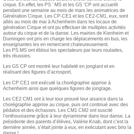
cirque. En effet, les PS ’ MS et les GS ’CP ont accueilli
pendant une semaine au mois de mars les animatrices de
Génération Cirque. Les CP-CE1 et les CE2-CM1, eux, sont
allés au mois de mai à Achenheim dans les locaux de
génération Cirque et ont pu effectuer de multiples activités
autour du cirque et de la danse. Les mairies de Kienheim et
Durningen ont pris en charge les déplacements en bus, les
enseignantes les en remercient chaleureusement.
Les PS MS ont ébloui les spectateurs par leurs roulades,
très réussies.
Les GS CP ont montré leur habileté en jonglant et en
réalisant des figures d’acrosport.
Les CP CE1 ont exécuté la chorégraphie apprise à
Achenheim ainsi que quelques figures de jonglage.
Les CE2 CM1 ont à leur tour prouvé leur aisance dans la
chorégraphie apprise au cirque, puis ont continué avec des
pédalos et des échasses. Les CM1 CM2 ont suscité
l’enthousiasme grâce à leur dynamisme dans leur danse. La
présidente des parents d’élèves, Valérie Knab, dont c’est la
dernière année, s’était jointe à eux, en exécutant avec brio la
danse !