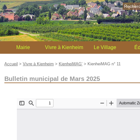
Recher
Mairie
Vivre à Kienheim
Le Village
Éd
Accueil
>
Vivre à Kienheim
>
KienheiMAG’
>
KienheiMAG n° 11
Bulletin municipal de Mars 2025