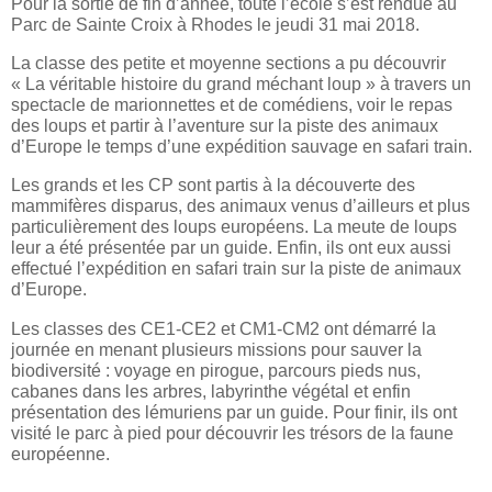
Pour la sortie de fin d’année, toute l’école s’est rendue au
Parc de Sainte Croix à Rhodes le jeudi 31 mai 2018.
La classe des petite et moyenne sections a pu découvrir
« La véritable histoire du grand méchant loup » à travers un
spectacle de marionnettes et de comédiens, voir le repas
des loups et partir à l’aventure sur la piste des animaux
d’Europe le temps d’une expédition sauvage en safari train.
Les grands et les CP sont partis à la découverte des
mammifères disparus, des animaux venus d’ailleurs et plus
particulièrement des loups européens. La meute de loups
leur a été présentée par un guide. Enfin, ils ont eux aussi
effectué l’expédition en safari train sur la piste de animaux
d’Europe.
Les classes des CE1-CE2 et CM1-CM2 ont démarré la
journée en menant plusieurs missions pour sauver la
biodiversité : voyage en pirogue, parcours pieds nus,
cabanes dans les arbres, labyrinthe végétal et enfin
présentation des lémuriens par un guide. Pour finir, ils ont
visité le parc à pied pour découvrir les trésors de la faune
européenne.