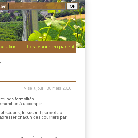
cher
ucation
Les jeunes en parlent
s
Mise à jour : 30 mars 2016
reuses formalités.
 démarches à accomplir.
es obsèques, le second permet au
d’adresser chacun des courriers par