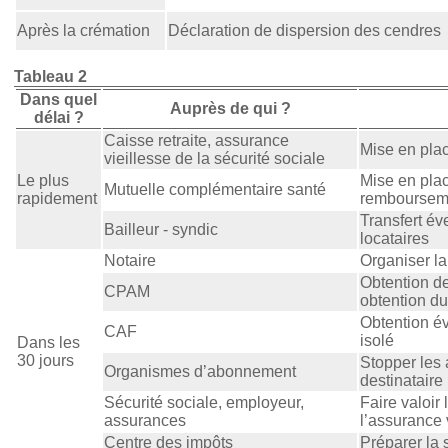
Après la crémation
Déclaration de dispersion des cendres
Tableau 2
Dans quel
Auprès de qui ?
délai ?
Caisse retraite, assurance
Mise en plac
vieillesse de la sécurité sociale
Le plus
Mise en plac
Mutuelle complémentaire santé
rapidement
rembourseme
Transfert éve
Bailleur - syndic
locataires
Notaire
Organiser l
Obtention de
CPAM
obtention du
Obtention év
CAF
isolé
Dans les
30 jours
Stopper les
Organismes d’abonnement
destinataire
Sécurité sociale, employeur,
Faire valoir 
assurances
l’assurance 
Centre des impôts
Préparer la