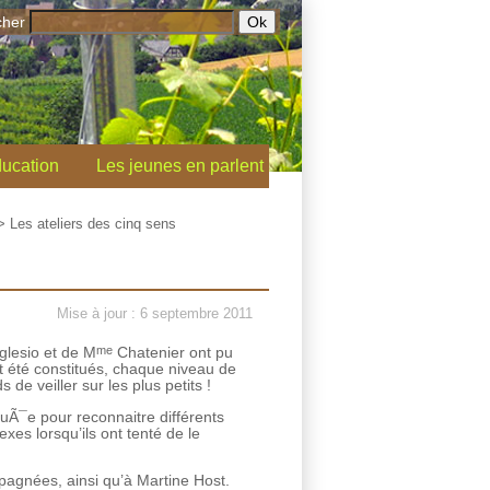
cher
ucation
Les jeunes en parlent
>
Les ateliers des cinq sens
Mise à jour : 6 septembre 2011
me
lesio et de M
Chatenier ont pu
nt été constitués, chaque niveau de
e veiller sur les plus petits !
’ouÃ¯e pour reconnaitre différents
xes lorsqu’ils ont tenté de le
agnées, ainsi qu’à Martine Host.