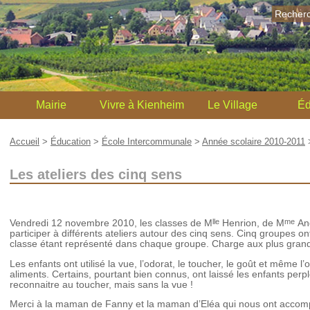
Recher
Mairie
Vivre à Kienheim
Le Village
Éd
Accueil
>
Éducation
>
École Intercommunale
>
Année scolaire 2010-2011
Les ateliers des cinq sens
lle
me
Vendredi 12 novembre 2010, les classes de M
Henrion, de M
Ang
participer à différents ateliers autour des cinq sens. Cinq groupes o
classe étant représenté dans chaque groupe. Charge aux plus grands d
Les enfants ont utilisé la vue, l’odorat, le toucher, le goût et même l
aliments. Certains, pourtant bien connus, ont laissé les enfants perple
reconnaitre au toucher, mais sans la vue !
Merci à la maman de Fanny et la maman d’Eléa qui nous ont accomp