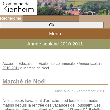
Rechercher
Menu
Année scolaire 2010-2011
Accueil
>
Éducation
>
École Intercommunale
>
Année scolaire
2010-2011
>
Marché de Noël
Marché de Noël
Mise à jour : 6 septembre 2011
Nos classes travaillent d’arrache-pied tous les samedis
matins depuis la rentrée des vacances de Toussaint. Les
enfants fabriquent, collent, découpentâ€¦ sous l’Å“il vigilant