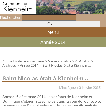
Rechercher
Menu
Année 2014
Accueil
>
Vivre à Kienheim
>
Vie associative
>
ASCSDK
>
Archives
>
Année 2014
>
Saint Nicolas était à Kienheim...
Saint Nicolas était à Kienheim...
Mise à jour : 3 janvier 2015
Samedi 6 décembre 2014, les enfants de Kienheim et
Durningen s’étaient rassemblés dans la cour de leur école.
Ils attendaient Saint Nicolas qui, leur avait-on dit, était de