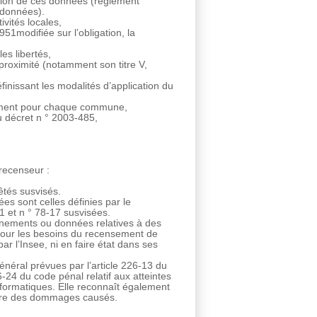
lation de ces données (règlement
 données).
ivités locales,
951modifiée sur l’obligation, la
les libertés,
 proximité (notamment son titre V,
finissant les modalités d’application du
sement pour chaque commune,
du décret n ° 2003-485,
 recenseur :
rêtés susvisés.
ées sont celles définies par le
1 et n ° 78-17 susvisées.
ignements ou données relatives à des
pour les besoins du recensement de
r l’Insee, ni en faire état dans ses
général prévues par l’article 226-13 du
6-24 du code pénal relatif aux atteintes
informatiques. Elle reconnaît également
titre des dommages causés.