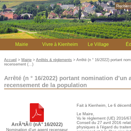
Recher
Mairie
Vivre à Kienheim
Le Village
Éd
Accueil
>
Mairie
>
Arrêtés & réglements
>
Arrêté (n ° 16/2022) portant nom
recensement (…)
Arrêté (n ° 16/2022) portant nomination d’un
recensement de la population
Fait à Kienheim, Le 6 décem
Le Maire,
Vu le règlement (UE) 2016/6
Conseil du 27 avril 2016 rela
ArrÃªtÃ© (nÂ° 16/2022)
physiques à l’égard du trait
Nomination d’un agent recenseur