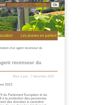
cher
ucation
Les jeunes en parlent
ination d’un agent recenseur du
 agent recenseur du
Mise à jour : 7 décembre 2022
bre 2022
79 du Parlement Européen et du
tif à la protection des personnes
ement des données à caractère