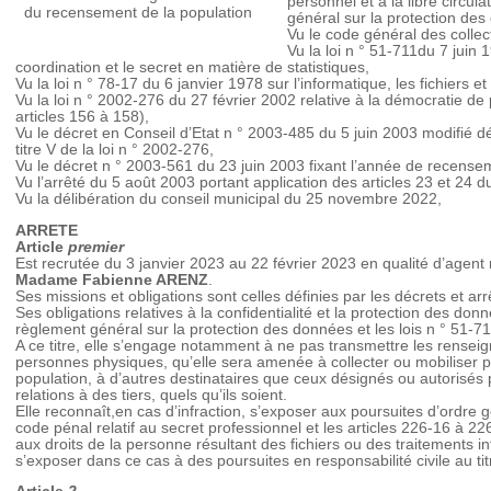
personnel et à la libre circu
du recensement de la population
général sur la protection des
Vu le code général des collect
Vu la loi n ° 51-711du 7 juin 1
coordination et le secret en matière de statistiques,
Vu la loi n ° 78-17 du 6 janvier 1978 sur l’informatique, les fichiers et 
Vu la loi n ° 2002-276 du 27 février 2002 relative à la démocratie de
articles 156 à 158),
Vu le décret en Conseil d’Etat n ° 2003-485 du 5 juin 2003 modifié dé
titre V de la loi n ° 2002-276,
Vu le décret n ° 2003-561 du 23 juin 2003 fixant l’année de recen
Vu l’arrêté du 5 août 2003 portant application des articles 23 et 24 
Vu la délibération du conseil municipal du 25 novembre 2022,
ARRETE
Article
premier
Est recrutée du 3 janvier 2023 au 22 février 2023 en qualité d’agent
Madame Fabienne ARENZ
.
Ses missions et obligations sont celles définies par les décrets et ar
Ses obligations relatives à la confidentialité et la protection des donn
règlement général sur la protection des données et les lois n ° 51-71
A ce titre, elle s’engage notamment à ne pas transmettre les rense
personnes physiques, qu’elle sera amenée à collecter ou mobiliser 
population, à d’autres destinataires que ceux désignés ou autorisés pa
relations à des tiers, quels qu’ils soient.
Elle reconnaît,en cas d’infraction, s’exposer aux poursuites d’ordre 
code pénal relatif au secret professionnel et les articles 226-16 à 22
aux droits de la personne résultant des fichiers ou des traitements 
s’exposer dans ce cas à des poursuites en responsabilité civile au 